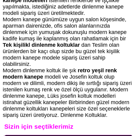
kanepe modelleri
istenilen renklerde ve işçilikle
yapılmakta, istediğiniz adetlerde dinlenme kanepe
modeli sipariş üzeri üretilmektedir.
Modern kanepe günümüze uygun salon köşesinde,
aparman dairenizde, ofis salon alanlarınızda
dinlenmek için yumuşak dokunuşlu modern kanepe
kadife kumaş ile kaplanmış olan rahatlamak için bir
Tek kişilikl dinlenme koltuklar
dan Teslim olan
ürünlerden bir kaçı olup sizde bu güzel tek kişilik
modern kanepe modele sipariş üzeri sahip
olabilirsiniz.
Modern dinlenme koltuk ile şık
retro yeşil renk
modern kanepe
modeli ve Josefin koltuk olup
modern ve dilimli, modern dikiş ile sırtlığı sipariş üzeri
istenilen kumaş renk ve özel ölçü uygulanır. Modern
dinlenme kanepe, Lüks josefin koltuk modelleri
istirahat güzellik kanepeler Birbirinden güzel modern
dinlenme koltukları kanepeleri size özel seçeneklerle
sipariş üzeri üretiyoruz. Dinlenme Koltuklar.
Sizin için seçtiklerimiz