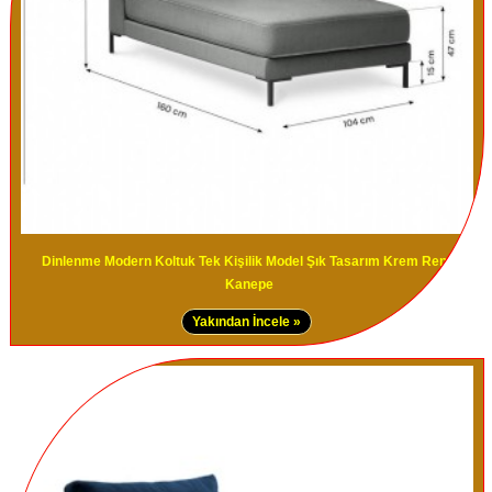
Dinlenme Modern Koltuk Tek Kişilik Model Şık Tasarım Krem Rengi
Kanepe
Yakından İncele »