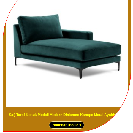
Sağ Taraf Koltuk Modeli Modern Dinlenme Kanepe Metal Ayaklı Model
Yakından İncele »