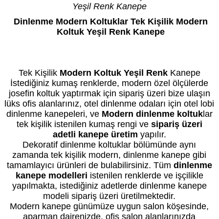
Yeşil Renk Kanepe
Dinlenme Modern Koltuklar Tek Kişilik Modern
Koltuk Yeşil Renk Kanepe
Kredi Kartı geçerli olup taksit vardır. Fiyat bilgi amaçlıdır. Özel üretimde fiyat siparişte
netleşir. Daha düşük veya yüksek fiyatı seçenekleriniz belirler.
Tek Kişilik
Modern Koltuk Yeşil Renk
Kanepe
İstediğiniz kumaş renklerde, modern özel ölçülerde
josefin koltuk yaptırmak için sipariş üzeri bize ulaşın
lüks ofis alanlarınız, otel dinlenme odaları için otel lobi
dinlenme kanepeleri, ve
Modern dinlenme koltuk
lar
tek kişilik istenilen kumaş rengi ve
sipariş üzeri
adetli kanepe üretim
yapılır.
Dekoratif dinlenme koltuklar bölümünde aynı
zamanda tek kişilik modern, dinlenme kanepe gibi
tamamlayıcı ürünleri de bulabilirsiniz. Tüm
dinlenme
kanepe modelleri
istenilen renklerde ve işçilikle
yapılmakta, istediğiniz adetlerde dinlenme kanepe
modeli sipariş üzeri üretilmektedir.
Modern kanepe günümüze uygun salon köşesinde,
aparman dairenizde, ofis salon alanlarınızda