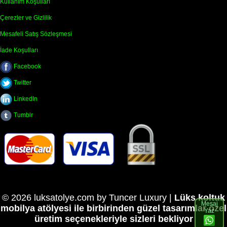
Kullanım Koşulları
Çerezler ve Gizlilik
Mesafeli Satış Sözleşmesi
İade Koşulları
Facebook
Twitter
LinkedIn
Tumblr
© 2026 luksatolye.com by Tuncer Luxury |
Lüks koltuk
Mesaj
mobilya atölyesi ile birbirinden güzel tasarımlar özel
Yaz
üretim seçenekleriyle sizleri bekliyor