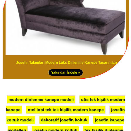
Josefin Takımları Modern Lüks Dinlenme Kanepe Tasarımları
Yakından İncele »
modern dinlenme kanepe modeli
ofis tek kişilik modern
kanepe
otel lobi tek tek kişilik modern kanepe
josefin
koltuk modeli
dekoratif josefin koltuk
josefin kanepe
modelleri
josefin modern koltuk
tek kişilik dinlenme