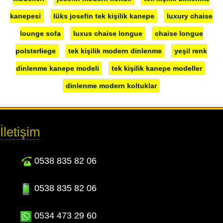
kanepesi
lüks josefin tek kişilik kanepe
luxury chaise
lounge sofa
luxus chaise longue
chaise longue
polsterliege
tek kişilik modern dinlenme
yeşil renk
dinlenme kanepe modeli
tek kişilik kanepe modeller
dinlenme modern koltuklar
İletişim
0538 835 82 06
0538 835 82 06
0534 473 29 60