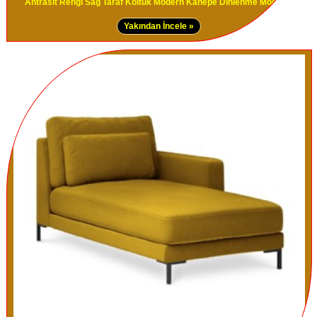
Antrasit Rengi Sağ Taraf Koltuk Modern Kanepe Dinlenme Modelleri
Yakından İncele »