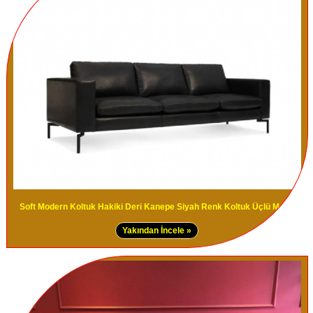
Soft Modern Koltuk Hakiki Deri Kanepe Siyah Renk Koltuk Üçlü Modeli
Yakından İncele »