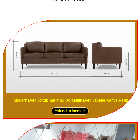
Modern Deri Koltuk Takımlar Üç Kişilik Deri Kanepe Kahve Renk
Yakından İncele »