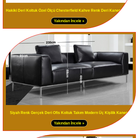
Hakiki Deri Koltuk Özel Ölçü Chesterfield Kahve Renk Deri Kanepe Model
Yakından İncele »
Siyah Renk Gerçek Deri Ofis Koltuk Takım Modern Üç Kişilik Kanepe
Yakından İncele »