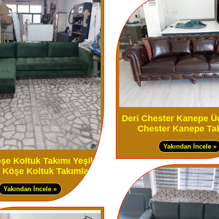
Deri Chester Kanepe Ü
Chester Kanepe Tak
Yakından İncele »
şe Koltuk Takımı Yeşil
Köşe Koltuk Takımları
Yakından İncele »