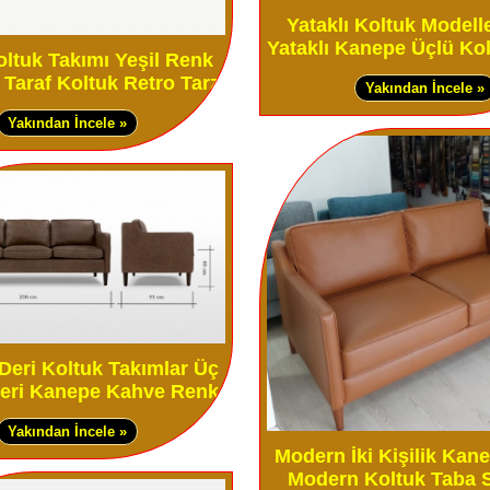
Yataklı Koltuk Modell
Yataklı Kanepe Üçlü Ko
ltuk Takımı Yeşil Renk
Taraf Koltuk Retro Tarzı
Yakından İncele »
Yakından İncele »
Deri Koltuk Takımlar Üç
 Deri Kanepe Kahve Renk
Yakından İncele »
Modern İki Kişilik Kan
Modern Koltuk Taba S