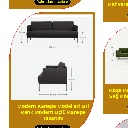
Yakından İncele »
Kahvere
Köşe Ko
Sağ Kö
Modern Kanepe Modelleri Gri
Renk Modern Üçlü Kanepe
Tasarımı