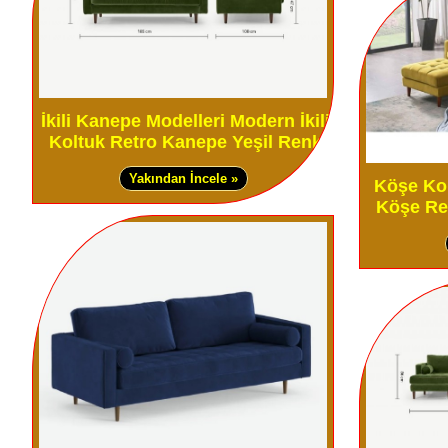
İkili Kanepe Modelleri Modern İkili
Koltuk Retro Kanepe Yeşil Renk
Yakından İncele »
Köşe Kol
Köşe Ret