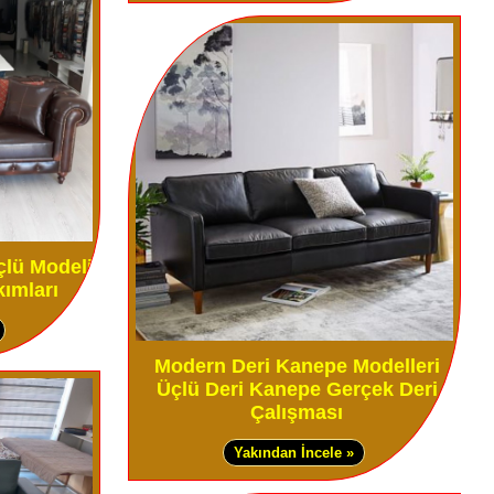
çlü Modeli
ımları
Modern Deri Kanepe Modelleri
Üçlü Deri Kanepe Gerçek Deri
Çalışması
Yakından İncele »