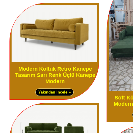
Modern Koltuk Retro Kanepe
Tasarım Sarı Renk Üçlü Kanepe
Modern
Yakından İncele »
Soft Kö
Modern 