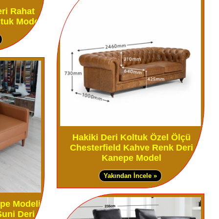
eri Rahat
ltuk Modeli
Hakiki Deri Koltuk Özel Ölçü
Chesterfield Kahve Renk Deri
Kanepe Model
Yakından İncele »
epe Modeli
uni Deri