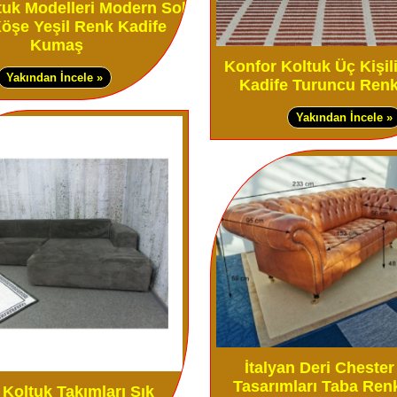
tuk Modelleri Modern Sol
Köşe Yeşil Renk Kadife
Kumaş
Konfor Koltuk Üç Kişi
Yakından İncele »
Kadife Turuncu Renk
Yakından İncele »
İtalyan Deri Chester
Tasarımları Taba Ren
Koltuk Takımları Şık