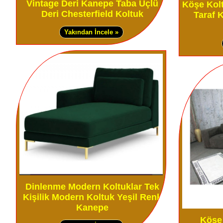
Vintage Deri Kanepe Taba Üçlü
Köşe Kol
Deri Chesterfield Koltuk
Taraf 
Yakından İncele »
Dinlenme Modern Koltuklar Tek
Kişilik Modern Koltuk Yeşil Renk
Kanepe
Köşe 