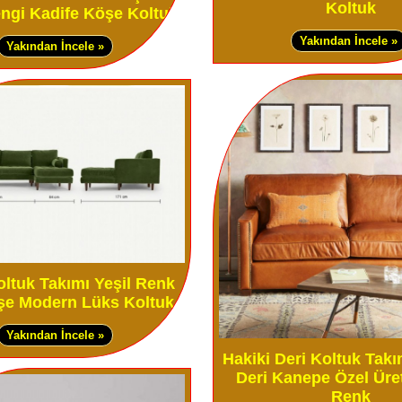
Koltuk
ngi Kadife Köşe Koltuk
Yakından İncele »
Yakından İncele »
ltuk Takımı Yeşil Renk
şe Modern Lüks Koltuk
Yakından İncele »
Hakiki Deri Koltuk Tak
Deri Kanepe Özel Üre
Renk