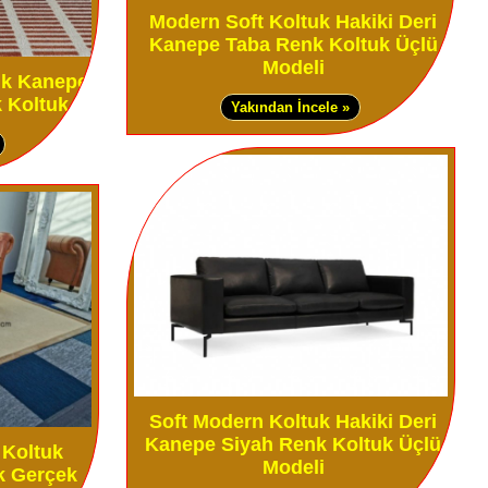
Modern Soft Koltuk Hakiki Deri
Kanepe Taba Renk Koltuk Üçlü
Modeli
lik Kanepe
 Koltuk
Yakından İncele »
Soft Modern Koltuk Hakiki Deri
Kanepe Siyah Renk Koltuk Üçlü
 Koltuk
Modeli
k Gerçek