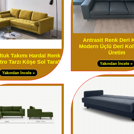
Antrasit Renk Deri
Modern Üçlü Deri Kol
Üretim
tuk Takımı Hardal Renk
ro Tarzı Köşe Sol Taraf
Yakından İncele »
Yakından İncele »