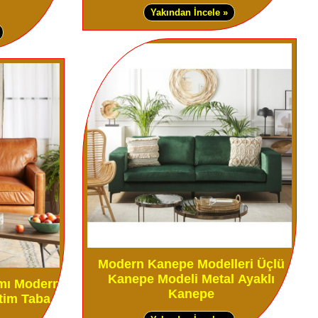
Yakından İncele »
Modern Kanepe Modelleri Üçlü
Kanepe Modeli Metal Ayaklı
ımı Modern
Kanepe
tim Taba