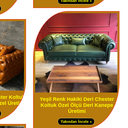
Yakından İncele »
ter Koltuk
Yeşil Renk Hakiki Deri Chester
zel Üretim
Koltuk Özel Ölçü Deri Kanepe
Üretimi
Yakından İncele »