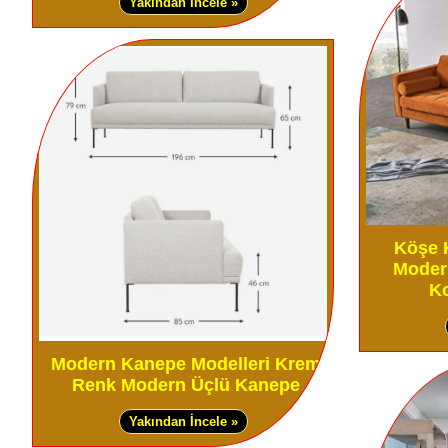
Yakından İncele »
Köşe 
Moder
Ko
Modern Kanepe Modelleri Krem
Renk Modern Üçlü Kanepe
Yakından İncele »