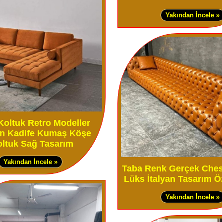
Yakından İncele »
Koltuk Retro Modeller
n Kadife Kumaş Köşe
ltuk Sağ Tasarım
Yakından İncele »
Taba Renk Gerçek Ches
Lüks İtalyan Tasarım Ö
Yakından İncele »