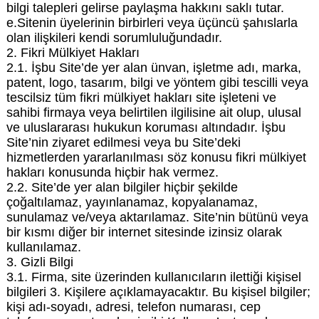
bilgi talepleri gelirse paylaşma hakkını saklı tutar.
e.Sitenin üyelerinin birbirleri veya üçüncü şahıslarla
olan ilişkileri kendi sorumluluğundadır.
2. Fikri Mülkiyet Hakları
2.1. İşbu Site’de yer alan ünvan, işletme adı, marka,
patent, logo, tasarım, bilgi ve yöntem gibi tescilli veya
tescilsiz tüm fikri mülkiyet hakları site işleteni ve
sahibi firmaya veya belirtilen ilgilisine ait olup, ulusal
ve uluslararası hukukun koruması altındadır. İşbu
Site’nin ziyaret edilmesi veya bu Site’deki
hizmetlerden yararlanılması söz konusu fikri mülkiyet
hakları konusunda hiçbir hak vermez.
2.2. Site’de yer alan bilgiler hiçbir şekilde
çoğaltılamaz, yayınlanamaz, kopyalanamaz,
sunulamaz ve/veya aktarılamaz. Site’nin bütünü veya
bir kısmı diğer bir internet sitesinde izinsiz olarak
kullanılamaz.
3. Gizli Bilgi
3.1. Firma, site üzerinden kullanıcıların ilettiği kişisel
bilgileri 3. Kişilere açıklamayacaktır. Bu kişisel bilgiler;
kişi adı-soyadı, adresi, telefon numarası, cep