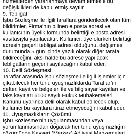
hizmetlerden yararlanmaya devam etmekle bu
değişiklikleri de kabul etmiş sayılır.
9. Tebligat
İşbu Sözleşme ile ilgili taraflara gönderilecek olan tüm
bildirimler, Firma’nın bilinen e.posta adresi ve
kullanıcının üyelik formunda belirttiği e.posta adresi
vasıtasıyla yapılacaktır. Kullanıcı, üye olurken belirttiği
adresin geçerli tebligat adresi olduğunu, değişmesi
durumunda 5 gün içinde yazılı olarak diğer tarafa
bildireceğini, aksi halde bu adrese yapılacak
tebligatların geçerli sayılacağını kabul eder.
10. Delil Sözleşmesi
Taraflar arasında işbu sözleşme ile ilgili işlemler için
çıkabilecek her türlü uyuşmazlıklarda Taraflar’ın
defter, kayıt ve belgeleri ile ve bilgisayar kayıtları ve
faks kayıtları 6100 sayılı Hukuk Muhakemeleri
Kanunu uyarınca delil olarak kabul edilecek olup,
kullanıcı bu kayıtlara itiraz etmeyeceğini kabul eder.
11. Uyuşmazlıkların Çözümü
İşbu Sözleşme’nin uygulanmasından veya
yorumlanmasından doğacak her türlü uyuşmazlığın
çözümünde Kayseri (Merkez) Adliyesi Mahkemeleri