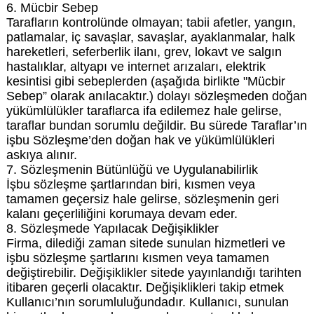
6. Mücbir Sebep
Tarafların kontrolünde olmayan; tabii afetler, yangın,
patlamalar, iç savaşlar, savaşlar, ayaklanmalar, halk
hareketleri, seferberlik ilanı, grev, lokavt ve salgın
hastalıklar, altyapı ve internet arızaları, elektrik
kesintisi gibi sebeplerden (aşağıda birlikte "Mücbir
Sebep” olarak anılacaktır.) dolayı sözleşmeden doğan
yükümlülükler taraflarca ifa edilemez hale gelirse,
taraflar bundan sorumlu değildir. Bu sürede Taraflar’ın
işbu Sözleşme’den doğan hak ve yükümlülükleri
askıya alınır.
7. Sözleşmenin Bütünlüğü ve Uygulanabilirlik
İşbu sözleşme şartlarından biri, kısmen veya
tamamen geçersiz hale gelirse, sözleşmenin geri
kalanı geçerliliğini korumaya devam eder.
8. Sözleşmede Yapılacak Değişiklikler
Firma, dilediği zaman sitede sunulan hizmetleri ve
işbu sözleşme şartlarını kısmen veya tamamen
değiştirebilir. Değişiklikler sitede yayınlandığı tarihten
itibaren geçerli olacaktır. Değişiklikleri takip etmek
Kullanıcı’nın sorumluluğundadır. Kullanıcı, sunulan