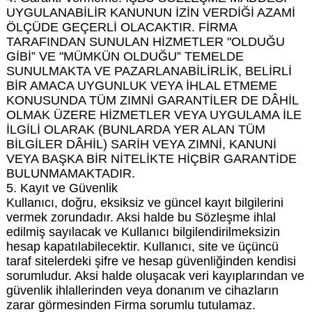
UYGULANABİLİR KANUNUN İZİN VERDİĞİ AZAMİ
ÖLÇÜDE GEÇERLİ OLACAKTIR. FİRMA
TARAFINDAN SUNULAN HİZMETLER "OLDUĞU
GİBİ” VE "MÜMKÜN OLDUĞU” TEMELDE
SUNULMAKTA VE PAZARLANABİLİRLİK, BELİRLİ
BİR AMACA UYGUNLUK VEYA İHLAL ETMEME
KONUSUNDA TÜM ZIMNİ GARANTİLER DE DÂHİL
OLMAK ÜZERE HİZMETLER VEYA UYGULAMA İLE
İLGİLİ OLARAK (BUNLARDA YER ALAN TÜM
BİLGİLER DÂHİL) SARİH VEYA ZIMNİ, KANUNİ
VEYA BAŞKA BİR NİTELİKTE HİÇBİR GARANTİDE
BULUNMAMAKTADIR.
5. Kayıt ve Güvenlik
Kullanıcı, doğru, eksiksiz ve güncel kayıt bilgilerini
vermek zorundadır. Aksi halde bu Sözleşme ihlal
edilmiş sayılacak ve Kullanıcı bilgilendirilmeksizin
hesap kapatılabilecektir. Kullanıcı, site ve üçüncü
taraf sitelerdeki şifre ve hesap güvenliğinden kendisi
sorumludur. Aksi halde oluşacak veri kayıplarından ve
güvenlik ihlallerinden veya donanım ve cihazların
zarar görmesinden Firma sorumlu tutulamaz.