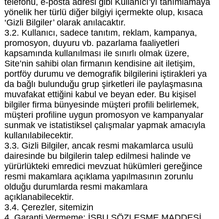
telefonu, e-posta adresi gibi Kullanıcı’yı tanımlamaya
yönelik her türlü diğer bilgiyi içermekte olup, kısaca
‘Gizli Bilgiler’ olarak anılacaktır.
3.2. Kullanıcı, sadece tanıtım, reklam, kampanya,
promosyon, duyuru vb. pazarlama faaliyetleri
kapsamında kullanılması ile sınırlı olmak üzere,
Site’nin sahibi olan firmanın kendisine ait iletişim,
portföy durumu ve demografik bilgilerini iştirakleri ya
da bağlı bulunduğu grup şirketleri ile paylaşmasına
muvafakat ettiğini kabul ve beyan eder. Bu kişisel
bilgiler firma bünyesinde müşteri profili belirlemek,
müşteri profiline uygun promosyon ve kampanyalar
sunmak ve istatistiksel çalışmalar yapmak amacıyla
kullanılabilecektir.
3.3. Gizli Bilgiler, ancak resmi makamlarca usulü
dairesinde bu bilgilerin talep edilmesi halinde ve
yürürlükteki emredici mevzuat hükümleri gereğince
resmi makamlara açıklama yapılmasının zorunlu
olduğu durumlarda resmi makamlara
açıklanabilecektir.
3.4. Çerezler, sitemizin
4. Garanti Vermeme: İŞBU SÖZLEŞME MADDESİ