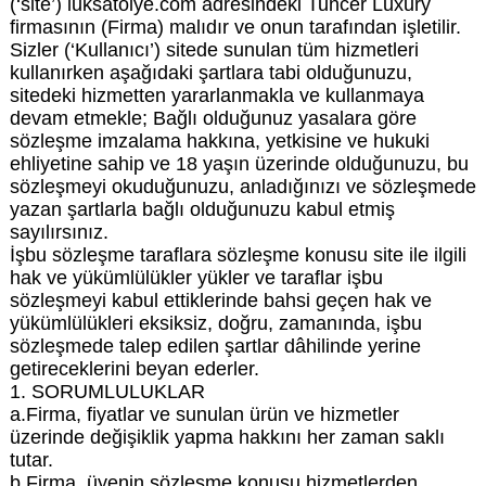
(‘site’) luksatolye.com adresindeki Tuncer Luxury
firmasının (Firma) malıdır ve onun tarafından işletilir.
Sizler (‘Kullanıcı’) sitede sunulan tüm hizmetleri
kullanırken aşağıdaki şartlara tabi olduğunuzu,
sitedeki hizmetten yararlanmakla ve kullanmaya
devam etmekle; Bağlı olduğunuz yasalara göre
sözleşme imzalama hakkına, yetkisine ve hukuki
ehliyetine sahip ve 18 yaşın üzerinde olduğunuzu, bu
sözleşmeyi okuduğunuzu, anladığınızı ve sözleşmede
yazan şartlarla bağlı olduğunuzu kabul etmiş
sayılırsınız.
İşbu sözleşme taraflara sözleşme konusu site ile ilgili
hak ve yükümlülükler yükler ve taraflar işbu
sözleşmeyi kabul ettiklerinde bahsi geçen hak ve
yükümlülükleri eksiksiz, doğru, zamanında, işbu
sözleşmede talep edilen şartlar dâhilinde yerine
getireceklerini beyan ederler.
1. SORUMLULUKLAR
a.Firma, fiyatlar ve sunulan ürün ve hizmetler
üzerinde değişiklik yapma hakkını her zaman saklı
tutar.
b.Firma, üyenin sözleşme konusu hizmetlerden,