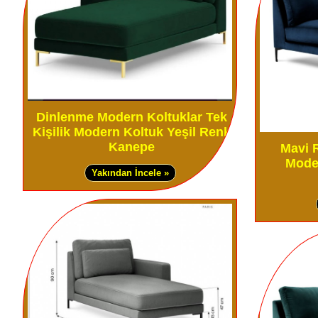
Dinlenme Modern Koltuklar Tek
Kişilik Modern Koltuk Yeşil Renk
Kanepe
Mavi 
Mode
Yakından İncele »