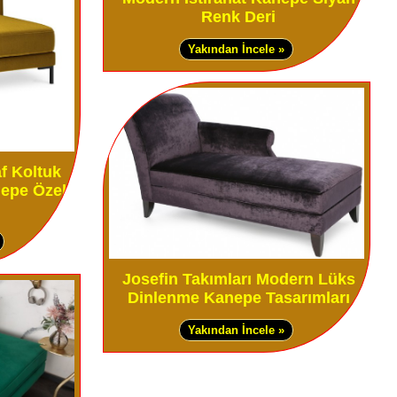
Renk Deri
Yakından İncele »
f Koltuk
epe Özel
Josefin Takımları Modern Lüks
Dinlenme Kanepe Tasarımları
Yakından İncele »