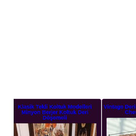
ri
Vintage Deri Kanepe Taba Üçlü Deri
Dinlenm
i
Chesterfield Koltuk
Kişilik 