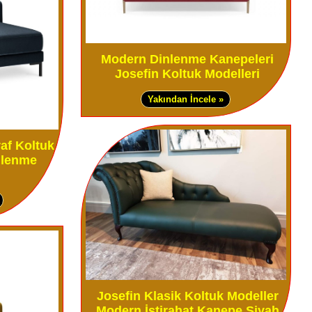
Modern Dinlenme Kanepeleri
Josefin Koltuk Modelleri
Yakından İncele »
af Koltuk
nlenme
Josefin Klasik Koltuk Modeller
Modern İstirahat Kanepe Siyah