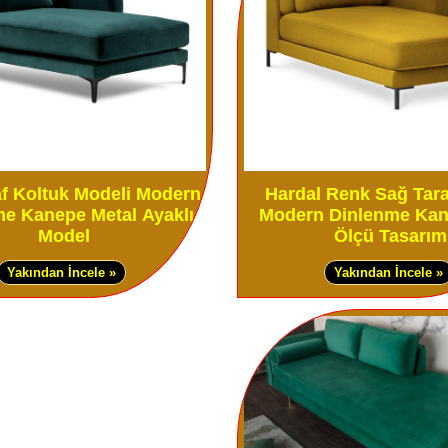
af Koltuk Modeli Modern
Hardal Renk Sağ Tara
e Kanepe Metal Ayaklı
Modern Dinlenme Kan
Model
Ölçü Tasarım
Yakından İncele »
Yakından İncele »