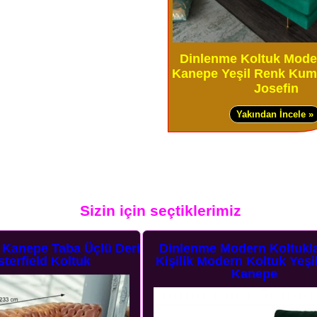
Dinlenme Koltuk Mode
Kanepe Yeşil Renk Kuma
Josefin
Yakından İncele »
Sizin için seçtiklerimiz
e Modern Koltuklar Tek
Modern Kanepe Modeller
Modern Koltuk Yeşil Renk
Modern Üçlü Kanepe T
Kanepe