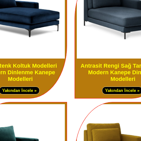
Renk Koltuk Modelleri
Antrasit Rengi Sağ Tar
rn Dinlenme Kanepe
Modern Kanepe Di
Modelleri
Modelleri
Yakından İncele »
Yakından İncele »