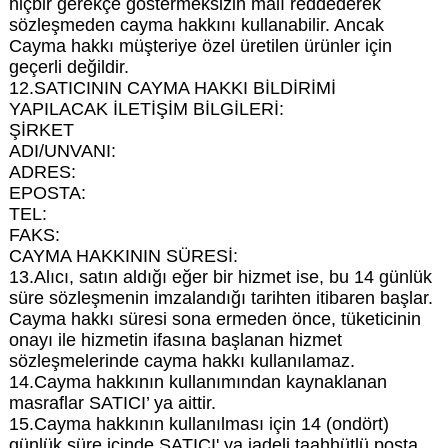
hiçbir gerekçe göstermeksizin malı reddederek
sözleşmeden cayma hakkını kullanabilir. Ancak
Cayma hakkı müşteriye özel üretilen ürünler için
geçerli değildir.
12.SATICININ CAYMA HAKKI BİLDİRİMİ
YAPILACAK İLETİŞİM BİLGİLERİ:
ŞİRKET
ADI/UNVANI:
ADRES:
EPOSTA:
TEL:
FAKS:
CAYMA HAKKININ SÜRESİ:
13.Alıcı, satın aldığı eğer bir hizmet ise, bu 14 günlük
süre sözleşmenin imzalandığı tarihten itibaren başlar.
Cayma hakkı süresi sona ermeden önce, tüketicinin
onayı ile hizmetin ifasına başlanan hizmet
sözleşmelerinde cayma hakkı kullanılamaz.
14.Cayma hakkının kullanımından kaynaklanan
masraflar SATICI’ ya aittir.
15.Cayma hakkının kullanılması için 14 (ondört)
günlük süre içinde SATICI' ya iadeli taahhütlü posta,