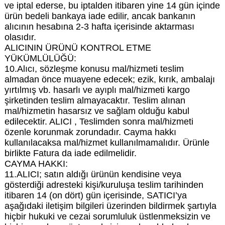
ve iptal ederse, bu iptalden itibaren yine 14 gün içinde
ürün bedeli bankaya iade edilir, ancak bankanın
alıcının hesabına 2-3 hafta içerisinde aktarması
olasıdır.
ALICININ ÜRÜNÜ KONTROL ETME
YÜKÜMLÜLÜĞÜ:
10.Alıcı, sözleşme konusu mal/hizmeti teslim
almadan önce muayene edecek; ezik, kırık, ambalajı
yırtılmış vb. hasarlı ve ayıplı mal/hizmeti kargo
şirketinden teslim almayacaktır. Teslim alınan
mal/hizmetin hasarsız ve sağlam olduğu kabul
edilecektir. ALICI , Teslimden sonra mal/hizmeti
özenle korunmak zorundadır. Cayma hakkı
kullanılacaksa mal/hizmet kullanılmamalıdır. Ürünle
birlikte Fatura da iade edilmelidir.
CAYMA HAKKI:
11.ALICI; satın aldığı ürünün kendisine veya
gösterdiği adresteki kişi/kuruluşa teslim tarihinden
itibaren 14 (on dört) gün içerisinde, SATICI’ya
aşağıdaki iletişim bilgileri üzerinden bildirmek şartıyla
hiçbir hukuki ve cezai sorumluluk üstlenmeksizin ve