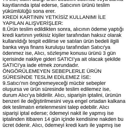
kayıtlarında iptal ederse, Satıcının ürünü teslim
yükümlülüğü sona erer.
KREDİ KARTININ YETKİSİZ KULLANIMI İLE
YAPILAN ALIŞVERİŞLER:
8.Ürün teslim edildikten sonra, alıcının ödeme yaptığı
kredi kartının yetkisiz kişiler tarafından haksız olarak
kullanıldığı tespit edilirse ve satılan ürün bedeli ilgili
banka veya finans kuruluşu tarafından Satıcı'ya
ödenmez ise, Alıcı, sözleşme konusu ürünü 3 gün
içerisinde nakliye gideri SATICI’ya ait olacak şekilde
SATICI’ya iade etmek zorundadır.
ÖNGÖRÜLEMEYEN SEBEPLERLE ÜRÜN
SÜRESİNDE TESLİM EDİLEMEZ İSE:
9.Satıcı’nın öngöremeyeceği mücbir sebepler
oluşursa ve ürün süresinde teslim edilemez ise,
durum Alıcı’ya bildirilir. Alıcı, siparişin iptalini, ürünün
benzeri ile değiştirilmesini veya engel ortadan kalkana
dek teslimatın ertelenmesini talep edebilir. Alıcı
siparişi iptal ederse; ödemeyi nakit ile yapmış ise
iptalinden itibaren 14 gün içinde kendisine nakden bu
ücret ödenir. Alıcı, ödemeyi kredi kartı ile yapmış ise