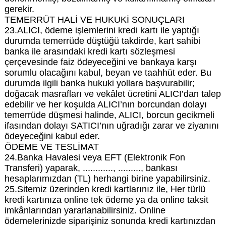
gerekir.
TEMERRÜT HALİ VE HUKUKİ SONUÇLARI
23.ALICI, ödeme işlemlerini kredi kartı ile yaptığı
durumda temerrüde düştüğü takdirde, kart sahibi
banka ile arasındaki kredi kartı sözleşmesi
çerçevesinde faiz ödeyeceğini ve bankaya karşı
sorumlu olacağını kabul, beyan ve taahhüt eder. Bu
durumda ilgili banka hukuki yollara başvurabilir;
doğacak masrafları ve vekâlet ücretini ALICI’dan talep
edebilir ve her koşulda ALICI’nın borcundan dolayı
temerrüde düşmesi halinde, ALICI, borcun gecikmeli
ifasından dolayı SATICI’nın uğradığı zarar ve ziyanını
ödeyeceğini kabul eder.
ÖDEME VE TESLİMAT
24.Banka Havalesi veya EFT (Elektronik Fon
Transferi) yaparak, ............, ........., bankası
hesaplarımızdan (TL) herhangi birine yapabilirsiniz.
25.Sitemiz üzerinden kredi kartlarınız ile, Her türlü
kredi kartınıza online tek ödeme ya da online taksit
imkânlarından yararlanabilirsiniz. Online
ödemelerinizde siparişiniz sonunda kredi kartınızdan