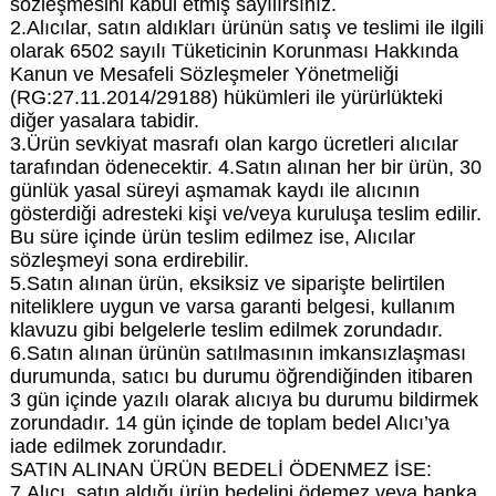
sözleşmesini kabul etmiş sayılırsınız.
2.Alıcılar, satın aldıkları ürünün satış ve teslimi ile ilgili
olarak 6502 sayılı Tüketicinin Korunması Hakkında
Kanun ve Mesafeli Sözleşmeler Yönetmeliği
(RG:27.11.2014/29188) hükümleri ile yürürlükteki
diğer yasalara tabidir.
3.Ürün sevkiyat masrafı olan kargo ücretleri alıcılar
tarafından ödenecektir. 4.Satın alınan her bir ürün, 30
günlük yasal süreyi aşmamak kaydı ile alıcının
gösterdiği adresteki kişi ve/veya kuruluşa teslim edilir.
Bu süre içinde ürün teslim edilmez ise, Alıcılar
sözleşmeyi sona erdirebilir.
5.Satın alınan ürün, eksiksiz ve siparişte belirtilen
niteliklere uygun ve varsa garanti belgesi, kullanım
klavuzu gibi belgelerle teslim edilmek zorundadır.
6.Satın alınan ürünün satılmasının imkansızlaşması
durumunda, satıcı bu durumu öğrendiğinden itibaren
3 gün içinde yazılı olarak alıcıya bu durumu bildirmek
zorundadır. 14 gün içinde de toplam bedel Alıcı’ya
iade edilmek zorundadır.
SATIN ALINAN ÜRÜN BEDELİ ÖDENMEZ İSE:
7.Alıcı, satın aldığı ürün bedelini ödemez veya banka