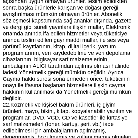
açısından uygun olmayan ürünler, teslim edildikten
sonra başka ürünlerle karışan ve doğası gereği
ayrıştırılması mümkün olmayan ürünler, Abonelik
sözleşmesi kapsamında sağlananlar dışında, gazete
ve dergi gibi süreli yayınlara ilişkin mallar, Elektronik
ortamda anında ifa edilen hizmetler veya tüketiciye
anında teslim edilen gayrimaddi mallar, ile ses veya
görüntü kayıtlarının, kitap, dijital içerik, yazılım
programlarının, veri kaydedebilme ve veri depolama
cihazlarının, bilgisayar sarf malzemelerinin,
ambalajının ALICI tarafından açılmış olması halinde
iadesi Yönetmelik gereği mümkün değildir. Ayrıca
Cayma hakkı süresi sona ermeden önce, tüketicinin
onayı ile ifasına başlanan hizmetlere ilişkin cayma
hakkının kullanılması da Yönetmelik gereği mümkün
değildir.
22.Kozmetik ve kişisel bakım ürünleri, iç giyim
ürünleri, mayo, bikini, kitap, kopyalanabilir yazılım ve
programlar, DVD, VCD, CD ve kasetler ile kırtasiye
sarf malzemeleri (toner, kartuş, şerit vb.) iade
edilebilmesi için ambalajlarının açılmamış,
denenmemiş, bozulmamış ve kullanılmamış olmaları