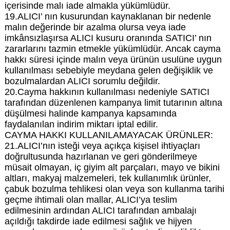
içerisinde malı iade almakla yükümlüdür.
19.ALICI’ nın kusurundan kaynaklanan bir nedenle
malın değerinde bir azalma olursa veya iade
imkânsızlaşırsa ALICI kusuru oranında SATICI’ nın
zararlarını tazmin etmekle yükümlüdür. Ancak cayma
hakkı süresi içinde malın veya ürünün usulüne uygun
kullanılması sebebiyle meydana gelen değişiklik ve
bozulmalardan ALICI sorumlu değildir.
20.Cayma hakkının kullanılması nedeniyle SATICI
tarafından düzenlenen kampanya limit tutarının altına
düşülmesi halinde kampanya kapsamında
faydalanılan indirim miktarı iptal edilir.
CAYMA HAKKI KULLANILAMAYACAK ÜRÜNLER:
21.ALICI’nın isteği veya açıkça kişisel ihtiyaçları
doğrultusunda hazırlanan ve geri gönderilmeye
müsait olmayan, iç giyim alt parçaları, mayo ve bikini
altları, makyaj malzemeleri, tek kullanımlık ürünler,
çabuk bozulma tehlikesi olan veya son kullanma tarihi
geçme ihtimali olan mallar, ALICI’ya teslim
edilmesinin ardından ALICI tarafından ambalajı
açıldığı takdirde iade edilmesi sağlık ve hijyen