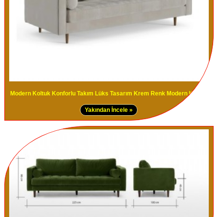
Modern Koltuk Konforlu Takım Lüks Tasarım Krem Renk Modern Kanepe
Yakından İncele »