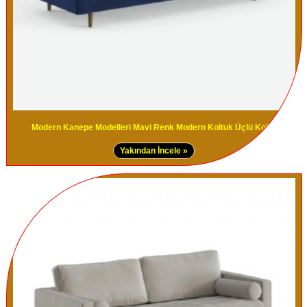
Modern Kanepe Modelleri Mavi Renk Modern Koltuk Üçlü Koltuk
Yakından İncele »