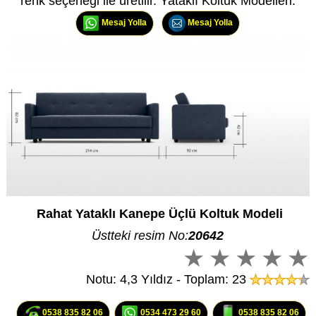
renk seçeneği ile üretilir. Yataklı Koltuk Modelleri.
Mesaj Yolla
Mesaj Yolla
Rahat Yataklı Kanepe Üçlü Koltuk Modeli
Üstteki resim No:
20642
Notu: 4,3 Yıldız - Toplam: 23
0538 835 82 06
0534 473 29 60
0538 835 82 06