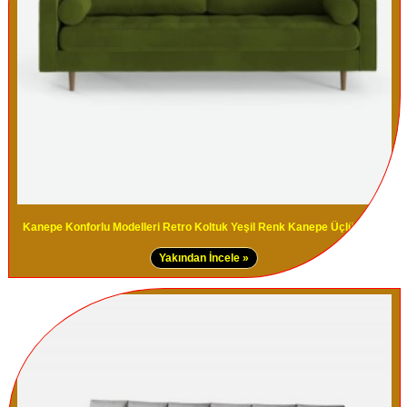
Kanepe Konforlu Modelleri Retro Koltuk Yeşil Renk Kanepe Üçlü Modeli
Yakından İncele »