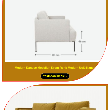
Modern Kanepe Modelleri Krem Renk Modern Üçlü Kanepe
Yakından İncele »