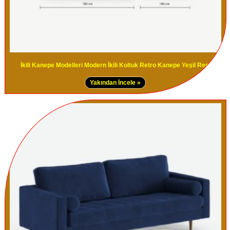
İkili Kanepe Modelleri Modern İkili Koltuk Retro Kanepe Yeşil Renk
Yakından İncele »