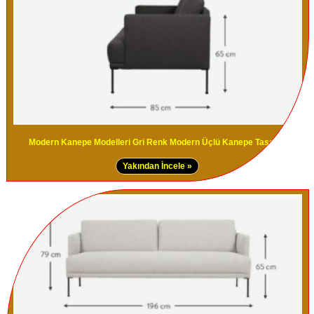
Modern Kanepe Modelleri Gri Renk Modern Üçlü Kanepe Tasarımı
Yakından İncele »