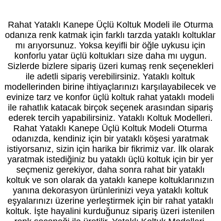
Kredi Kartı geçerli olup taksit vardır. Fiyat bilgi amaçlıdır. Özel üretimde fiyat siparişte
netleşir. Daha düşük veya yüksek fiyatı seçenekleriniz belirler.
Rahat Yataklı Kanepe Üçlü Koltuk Modeli ile Oturma
odanıza renk katmak için farklı tarzda yataklı koltuklar
mı arıyorsunuz. Yoksa keyifli bir öğle uykusu için
konforlu yatar üçlü koltukları size daha mı uygun.
Sizlerde bizlere sipariş üzeri kumaş renk seçenekleri
ile adetli sipariş verebilirsiniz. Yataklı koltuk
modellerinden birine ihtiyaçlarınızı karşılayabilecek ve
evinize tarz ve konfor üçlü koltuk rahat yataklı modeli
ile rahatlık katacak birçok seçenek arasından sipariş
ederek tercih yapabilirsiniz. Yataklı Koltuk Modelleri.
Rahat Yataklı Kanepe Üçlü Koltuk Modeli Oturma
odanızda, kendiniz için bir yataklı köşesi yaratmak
istiyorsanız, sizin için harika bir fikrimiz var. İlk olarak
yaratmak istediğiniz bu yataklı üçlü koltuk için bir yer
seçmeniz gerekiyor, daha sonra rahat bir yataklı
koltuk ve son olarak da yataklı kanepe koltuklarınızın
yanına dekorasyon ürünlerinizi veya yataklı koltuk
eşyalarınızı üzerine yerleştirmek için bir rahat yataklı
koltuk. İşte hayalini kurduğunuz sipariş üzeri istenilen