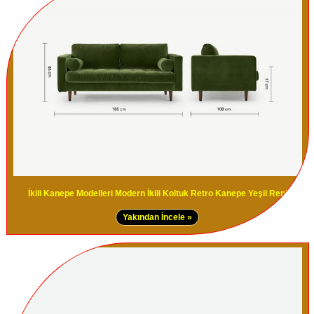
İkili Kanepe Modelleri Modern İkili Koltuk Retro Kanepe Yeşil Renk
Yakından İncele »