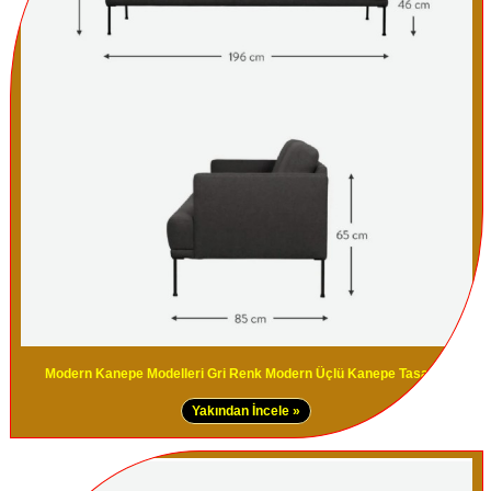
Modern Kanepe Modelleri Gri Renk Modern Üçlü Kanepe Tasarımı
Yakından İncele »