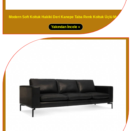
Modern Soft Koltuk Hakiki Deri Kanepe Taba Renk Koltuk Üçlü Modeli
Yakından İncele »