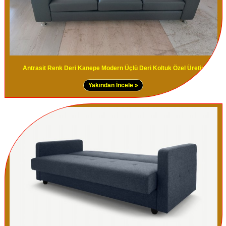
Antrasit Renk Deri Kanepe Modern Üçlü Deri Koltuk Özel Üretim
Yakından İncele »