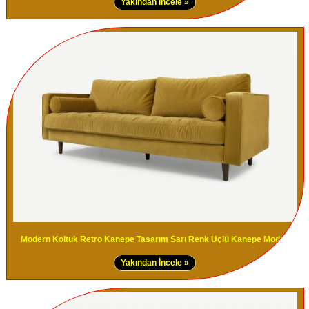
Yakından İncele »
Modern Koltuk Retro Kanepe Tasarım Sarı Renk Üçlü Kanepe Modern
Yakından İncele »