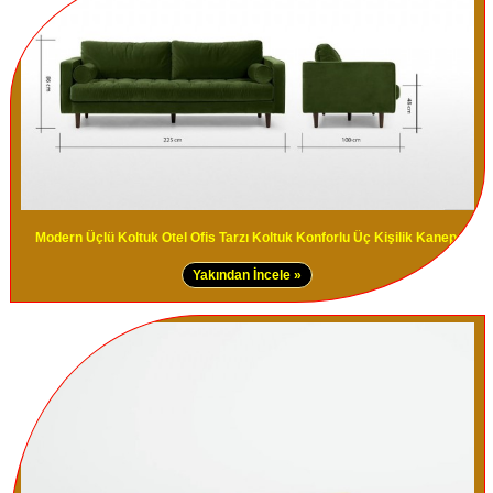
Modern Üçlü Koltuk Otel Ofis Tarzı Koltuk Konforlu Üç Kişilik Kanepe
Yakından İncele »