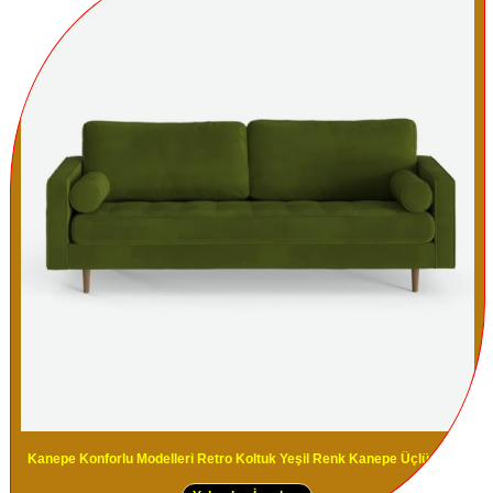
Kanepe Konforlu Modelleri Retro Koltuk Yeşil Renk Kanepe Üçlü Modeli