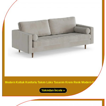
Modern Koltuk Konforlu Takım Lüks Tasarım Krem Renk Modern Kanepe
Yakından İncele »