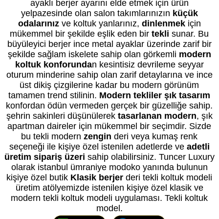
ayaklı berjer ayarını elde etmek için ürün
yelpazesinde olan salon takımlarınızın
küçük
odalarınız
ve koltuk yanlarınız,
dinlenmek
için
mükemmel bir şekilde eşlik eden bir
tekli
sunar. Bu
büyüleyici berjer ince metal ayaklar üzerinde zarif bir
şekilde sağlam iskelete sahip olan görkemli
modern
koltuk konforunda
n kesintisiz devrileme seyyar
oturum minderine sahip olan zarif detaylarına ve ince
üst dikiş çizgilerine kadar bu modern görünüm
tamamen trend stilinin.
Modern tekliler şık tasarım
konfordan ödün vermeden gerçek bir güzelliğe sahip.
şehrin sakinleri düşünülerek
tasarlanan modern
, şık
apartman daireler için mükemmel bir seçimdir. Sizde
bu tekli modern
zengin
deri veya kumaş renk
seçeneği ile kişiye özel istenilen adetlerde ve
adetli
üretim sipariş üzeri
sahip olabilirsiniz. Tuncer Luxury
olarak istanbul ümraniye modoko yanında bulunun
kişiye özel butik
Klasik berjer
deri tekli koltuk modeli
üretim atölyemizde istenilen kişiye özel klasik ve
modern tekli koltuk modeli uygulaması. Tekli koltuk
model.