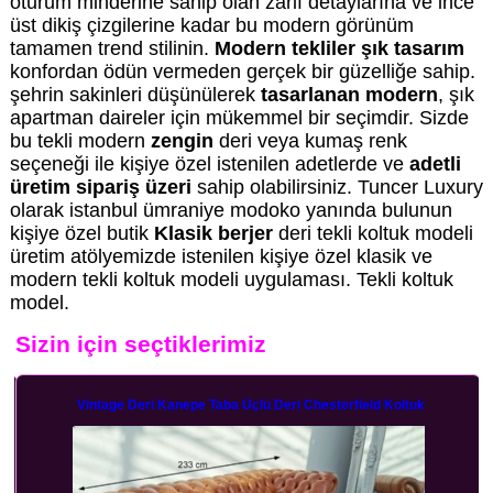
oturum minderine sahip olan zarif detaylarına ve ince
üst dikiş çizgilerine kadar bu modern görünüm
tamamen trend stilinin.
Modern tekliler şık tasarım
konfordan ödün vermeden gerçek bir güzelliğe sahip.
şehrin sakinleri düşünülerek
tasarlanan modern
, şık
apartman daireler için mükemmel bir seçimdir. Sizde
bu tekli modern
zengin
deri veya kumaş renk
seçeneği ile kişiye özel istenilen adetlerde ve
adetli
üretim sipariş üzeri
sahip olabilirsiniz. Tuncer Luxury
olarak istanbul ümraniye modoko yanında bulunun
kişiye özel butik
Klasik berjer
deri tekli koltuk modeli
üretim atölyemizde istenilen kişiye özel klasik ve
modern tekli koltuk modeli uygulaması. Tekli koltuk
model.
Sizin için seçtiklerimiz
Vintage Deri Kanepe Taba Üçlü Deri Chesterfield Koltuk