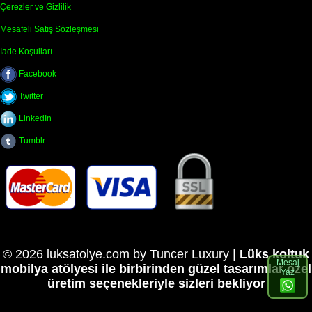
Çerezler ve Gizlilik
Mesafeli Satış Sözleşmesi
İade Koşulları
Facebook
Twitter
LinkedIn
Tumblr
© 2026 luksatolye.com by Tuncer Luxury |
Lüks koltuk
Mesaj
mobilya atölyesi ile birbirinden güzel tasarımlar özel
Yaz
üretim seçenekleriyle sizleri bekliyor