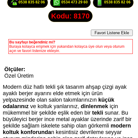
0538 835 82 06
0534 473 29 60
0538 835 82 06
Kodu: 8170
Bu sayfayı beğendiniz mi?
Buraya kolayca erişmek için yukarıdan kolayca üye olun veya oturum
açın ve favori listenize ekleyin.
Ölçüler:
Özel Üretim
Modern düz hatlı tekli şık tasarım ahşap çizgi ayak
ayaklı berjer ayarını elde etmek için ürün
yelpazesinde olan salon takımlarınızın
küçük
odalarınız
ve koltuk yanlarınız,
dinlenmek
için
mükemmel bir şekilde eşlik eden bir
tekli
sunar. Bu
büyüleyici berjer ince metal ayaklar üzerinde zarif bir
şekilde sağlam iskelete sahip olan görkemli
modern
koltuk konforunda
n kesintisiz devrileme seyyar