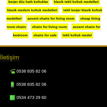
berjer düz hatlı koltuklar
klasik tekli koltuk modelleri
klasik modern koltuk modelleri
tekli berjer klasik koltuk
modelleri
accent chairs for living room
cheap living
room chairs
chairs for living room
accent chairs for
bedroom
chairs for sale
tekli koltuk model
İletişim
0538 835 82 06
0538 835 82 06
0534 473 29 60