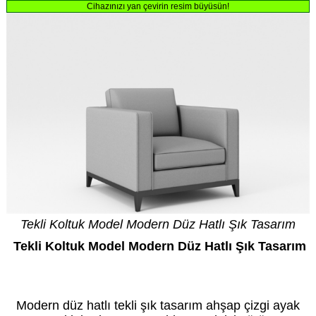
Cihazınızı yan çevirin resim büyüsün!
Tekli Koltuk Model Modern Düz Hatlı Şık Tasarım
Tekli Koltuk Model Modern Düz Hatlı Şık Tasarım
Kredi Kartı geçerli olup taksit vardır. Fiyat bilgi amaçlıdır. Özel üretimde fiyat siparişte
netleşir. Daha düşük veya yüksek fiyatı seçenekleriniz belirler.
Modern düz hatlı tekli şık tasarım ahşap çizgi ayak